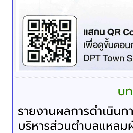
บท
รายงานผลการดำเนินกา
บริหารส่วนตำบลแหลมผั