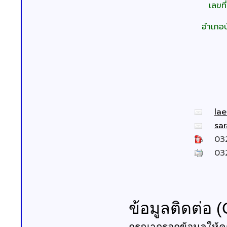
เลขที
อำเภอบ
la
sa
03
03