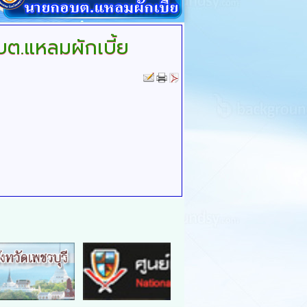
ต.แหลมผักเบี้ย